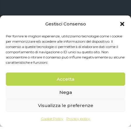
Gestisci Consenso
Per fornire le migliori esperienze, utilizziamo tecnologie come i cookie
per memorizzare e/o accedere alle informazioni del dispositivo. Il
consenso a queste tecnologie ci permetterà di elaborare dati come il
comportamento di navigazione o ID unici su questo sito. Non
acconsentire o ritirare il consenso può influire negativamente su alcune
caratteristiche e funzioni.
Accetta
Nega
Copyright © 2019 Food Sicily. P.IVA 05837220820 - All Rights
Visualizza le preferenze
Reserved. Designed by
Webvox.it
Home
Chi siamo
Contatti
Privacy policy
Cookie Policy
Privacy policy