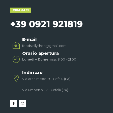
CHIAMACI
+39 0921 921819
E-mail
foodsicilyshop@gmail.com
Orario apertura
Lunedì – Domenica:
8:00 – 21:00
Indirizzo
Via Archimede, 9 – Cefalù (PA)
Via Umberto I, 7 – Cefalù (PA)